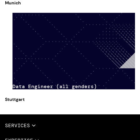
Munich
Data Engineer (all genders)
Stuttgart
SERVICES
Full Services